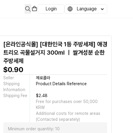
Login
Language
[온라인공식몰] [대한민국 1등 주방세제] 애경
트리오 곡물설거지 300ml ㅣ 쌀겨성분 순한
주방세제
$0.90
Seller
제로콜라
Shipping
Product Details Reference
Information
Shipping Fee
$2.48
Free for purchases over 50,000
KRW
Additional costs for remote areas
(Contacted separately)
Minimum order quantity: 10