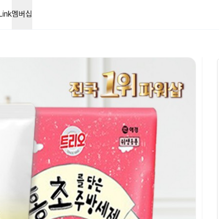
l ㅣ 쌀겨성분 순한 주방세제
Link
멤버십
 두가지중 랜덤발송