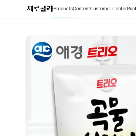
[온라인공식몰] [대한민국 1등 주방세제] 애경 트리오 곡물설거지 300m
제로콜라
Products
Content
Customer Center
Run
애경 트리오 주방세제 300ml홍초를 담은 주방세제 우리쌀 곡물설거지
Price: 1,270 KRW