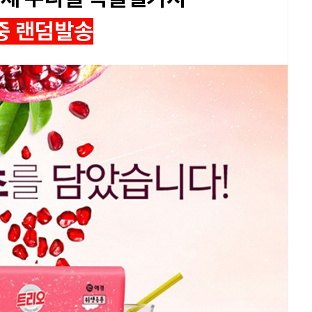
중 랜덤발송